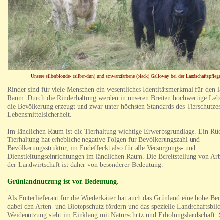
Unsere silberblonde- (silber-dun) und schwarzfarbene (black) Galloway bei der Landschaftspflege
Rinder sind für viele Menschen ein wesentliches Identitätsmerkmal für den 
Raum. Durch die Rinderhaltung werden in unseren Breiten hochwertige Lebe
die Bevölkerung erzeugt und zwar unter höchsten Standards des Tierschutze
Lebensmittelsicherheit.
Im ländlichen Raum ist die Tierhaltung wichtige Erwerbsgrundlage. Ein Rü
Tierhaltung hat erhebliche negative Folgen für Bevölkerungszahl und
Bevölkerungsstruktur, im Endeffeckt also für alle Versorgungs- und
Dienstleitungseinrichtungen im ländlichen Raum. Die Bereitstellung von Arb
der Landwirtschaft ist daher von besonderer Bedeutung.
Grünlandnutzung ist von Bedeutung
.
Als Futterlieferant für die Wiederkäuer hat auch das Grünland eine hohe Be
dabei den Arten- und Biotopschutz fördern und das spezielle Landschaftsbild
Weidenutzung steht im Einklang mit Naturschutz und Erholungslandschaft. S