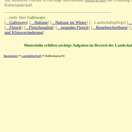
Auf kleineren Flächen in Dorflage übernehmen
Mutterschafe
die Erhaltung 
Kulturlandschaft.
... mehr über
Galloways
:
[
...Galloways
]
[
...Haltung
] [
...Haltung im Winter
] [...Landschaftspflege] [
..
[
...Fleisch
] [
...Fleischqualität
] [
...gesundes Fleisch
] [
...Rassebeschreibung
] [
und Klimaveränderung
]
Mutterkühe erfüllen wichtige Aufgaben im Bereich der Landschaf
Navigation
>
Landwirtschaft
>
Gallowayzucht