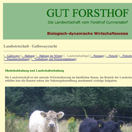
Landwirtschaft - Gallowayzucht
[
...Galloways
]
[
...Haltung
] [
...Haltung im Winter
] [...Landschaftspflege] [
...Nutzung
] [
...Fleisch
] [
...Fleisch
[
...Rassebeschreibung
] [
...Tierhaltung und Klimaveränderung
]
Mutterkuhhaltung und Landschaftserhaltung
Die Landwirtschaft ist der zentrale Wirtschaftszweig im ländlichen Raum.
Im Bereich der Landschaf
erfüllen hier die Bauern neben der Nahrungsherstellung zunehmend wichtige Aufgaben.