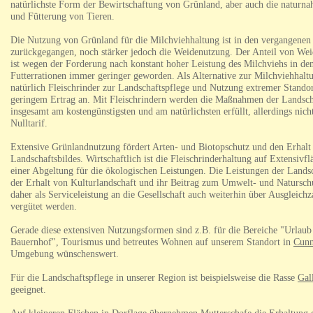
natürlichste Form der Bewirtschaftung von Grünland, aber auch die naturna
und Fütterung von Tieren.
Die Nutzung von Grünland für die Milchviehhaltung ist in den vergangenen 
zurückgegangen, noch stärker jedoch die Weidenutzung.
Der Anteil von Wei
ist wegen der Forderung nach konstant hoher Leistung des Milchviehs in de
Futterrationen immer geringer geworden.
Als Alternative zur Milchviehhaltu
natürlich Fleischrinder zur Landschaftspflege und Nutzung extremer Standor
geringem Ertrag an. Mit Fleischrindern werden die Maßnahmen der Landsch
insgesamt am kostengünstigsten und am natürlichsten erfüllt, allerdings nic
Nulltarif.
Extensive Grünlandnutzung fördert Arten- und Biotopschutz und den Erhalt
Landschaftsbildes. Wirtschaftlich ist die Fleischrinderhaltung auf Extensivf
einer Abgeltung für die ökologischen Leistungen. Die Leistungen der Landsc
der Erhalt von Kulturlandschaft und ihr Beitrag zum Umwelt- und Natursch
daher als Serviceleistung an die Gesellschaft auch weiterhin über Ausgleich
vergütet werden.
Gerade diese extensiven Nutzungsformen sind z.B. für die Bereiche "Urlau
Bauernhof", Tourismus und betreutes Wohnen auf unserem Standort in
Cunn
Umgebung wünschenswert.
Für die Landschaftspflege in unserer Region ist beispielsweise die Rasse
Gal
geeignet.