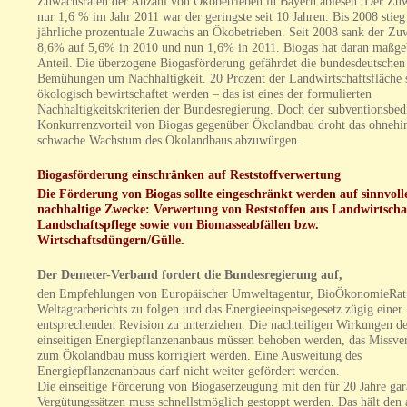
Zuwachsraten der Anzahl von Ökobetrieben in Bayern ablesen: Der Zu
nur 1,6 % im Jahr 2011 war der geringste seit 10 Jahren. Bis 2008 stieg
jährliche prozentuale Zuwachs an Ökobetrieben. Seit 2008 sank der Z
8,6% auf 5,6% in 2010 und nun 1,6% in 2011. Biogas hat daran maßge
Anteil. Die überzogene Biogasförderung gefährdet die bundesdeutschen
Bemühungen um Nachhaltigkeit. 20 Prozent der Landwirtschaftsfläche 
ökologisch bewirtschaftet werden – das ist eines der formulierten
Nachhaltigkeitskriterien der Bundesregierung. Doch der subventionsbed
Konkurrenzvorteil von Biogas gegenüber Ökolandbau droht das ohnehi
schwache Wachstum des Ökolandbaus abzuwürgen.
Biogasförderung einschränken auf Reststoffverwertung
Die Förderung von Biogas sollte eingeschränkt werden auf sinnvoll
nachhaltige Zwecke: Verwertung von Reststoffen aus Landwirtscha
Landschaftspflege sowie von Biomasseabfällen bzw.
Wirtschaftsdüngern/Gülle.
Der Demeter-Verband fordert die Bundesregierung auf,
den Empfehlungen von Europäischer Umweltagentur, BioÖkonomieRat
Weltagrarberichts zu folgen und das Energieeinspeisegesetz zügig einer
entsprechenden Revision zu unterziehen. Die nachteiligen Wirkungen d
einseitigen Energiepflanzenanbaus müssen behoben werden, das Missver
zum Ökolandbau muss korrigiert werden. Eine Ausweitung des
Energiepflanzenanbaus darf nicht weiter gefördert werden.
Die einseitige Förderung von Biogaserzeugung mit den für 20 Jahre gar
Vergütungssätzen muss schnellstmöglich gestoppt werden. Das hält den 