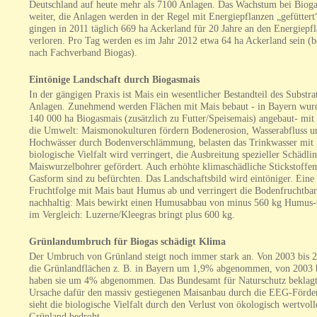
Deutschland auf heute mehr als 7100 Anlagen. Das Wachstum bei Bioga
weiter, die Anlagen werden in der Regel mit Energiepflanzen „gefütter
gingen in 2011 täglich 669 ha Ackerland für 20 Jahre an den Energiepf
verloren. Pro Tag werden es im Jahr 2012 etwa 64 ha Ackerland sein (b
nach Fachverband Biogas).
Eintönige Landschaft durch Biogasmais
In der gängigen Praxis ist Mais ein wesentlicher Bestandteil des Substrat
Anlagen. Zunehmend werden Flächen mit Mais bebaut - in Bayern wur
140 000 ha Biogasmais (zusätzlich zu Futter/Speisemais) angebaut- mit
die Umwelt: Maismonokulturen fördern Bodenerosion, Wasserabfluss u
Hochwässer durch Bodenverschlämmung, belasten das Trinkwasser mit N
biologische Vielfalt wird verringert, die Ausbreitung spezieller Schädli
Maiswurzelbohrer gefördert. Auch erhöhte klimaschädliche Stickstoffem
Gasform sind zu befürchten. Das Landschaftsbild wird eintöniger. Eine
Fruchtfolge mit Mais baut Humus ab und verringert die Bodenfruchtbar
nachhaltig: Mais bewirkt einen Humusabbau von minus 560 kg Humus-
im Vergleich: Luzerne/Kleegras bringt plus 600 kg.
Grünlandumbruch für Biogas schädigt Klima
Der Umbruch von Grünland steigt noch immer stark an. Von 2003 bis 
die Grünlandflächen z. B. in Bayern um 1,9% abgenommen, von 2003 
haben sie um 4% abgenommen. Das Bundesamt für Naturschutz beklagt
Ursache dafür den massiv gestiegenen Maisanbau durch die EEG-Förde
sieht die biologische Vielfalt durch den Verlust von ökologisch wertvol
Grünland bedroht.