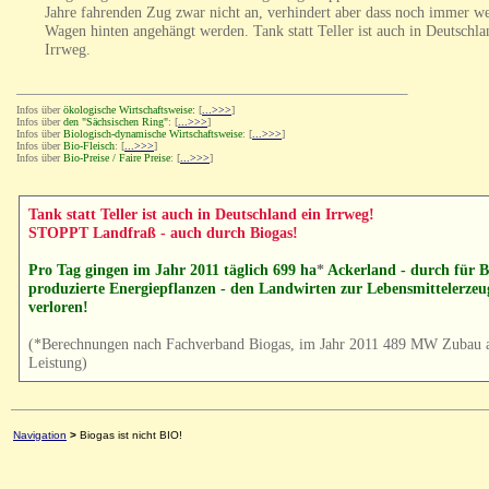
Jahre fahrenden Zug zwar nicht an, verhindert aber dass noch immer we
Wagen hinten angehängt werden. Tank statt Teller ist auch in Deutschla
Irrweg.
Infos über
ökologische Wirtschaftsweise:
[
...>>>
]
Infos über
den "Sächsischen Ring"
:
[
...>>>
]
Infos über
Biologisch-dynamische Wirtschaftsweise
:
[
...>>>
]
Infos über
Bio-Fleisch
:
[
...>>>
]
Infos über
Bio-Preise / Faire Preise
:
[
...>>>
]
Tank statt Teller ist auch in Deutschland ein Irrweg!
STOPPT Landfraß - auch durch Biogas!
Pro Tag gingen im Jahr 2011 täglich 699 ha
*
Ackerland - durch für B
produzierte Energiepflanzen - den Landwirten zur Lebensmittelerze
verloren!
(*Berechnungen nach Fachverband Biogas, im Jahr 2011 489 MW Zubau an
Leistung)
Navigation
>
Biogas ist nicht BIO!