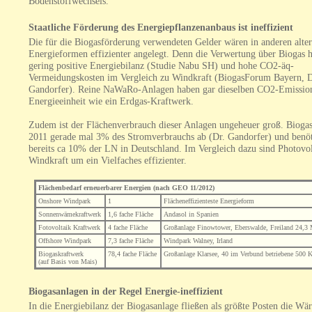
Bodenstoffwechsels.
Staatliche Förderung des Energiepflanzenanbaus ist ineffizient
Die für die Biogasförderung verwendeten Gelder wären in anderen alter
Energieformen effizienter angelegt. Denn die Verwertung über Biogas h
gering positive Energiebilanz (Studie Nabu SH) und hohe CO2-äq-
Vermeidungskosten im Vergleich zu Windkraft (BiogasForum Bayern, D
Gandorfer). Reine NaWaRo-Anlagen haben gar dieselben CO2-Emissio
Energieeinheit wie ein Erdgas-Kraftwerk.
Zudem ist der Flächenverbrauch dieser Anlagen ungeheuer groß. Biogas
2011 gerade mal 3% des Stromverbrauchs ab (Dr. Gandorfer) und benöt
bereits ca 10% der LN in Deutschland. Im Vergleich dazu sind Photovo
Windkraft um ein Vielfaches effizienter.
Flächenbedarf erneuerbarer Energien (nach GEO 11/2012)
Onshore Windpark
1
Flächeneffizienteste Energieform
Sonnenwämekraftwerk
1,6 fache Fläche
Andasol in Spanien
Fotovoltaik Kraftwerk
4 fache Fläche
Großanlage Finowtower, Eberswalde, Freiland 24,
Offshore Windpark
7,3 fache Fläche
Windpark Walney, Irland
Biogaskraftwerk
78,4 fache Fläche
Großanlage Klarsee, 40 im Verbund betriebene 500
(auf Basis von Mais)
Biogasanlagen in der Regel Energie-ineffizient
In die Energiebilanz der Biogasanlage fließen als größte Posten die W