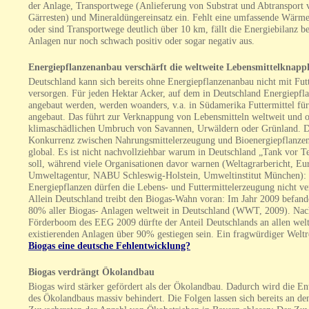
der Anlage, Transportwege (Anlieferung von Substrat und Abtransport 
Gärresten) und Mineraldüngereinsatz ein. Fehlt eine umfassende Wärm
oder sind Transportwege deutlich über 10 km, fällt die Energiebilanz 
Anlagen nur noch schwach positiv oder sogar negativ aus.
Energiepflanzenanbau verschärft die weltweite Lebensmittelknapp
Deutschland kann sich bereits ohne Energiepflanzenanbau nicht mit Futt
versorgen. Für jeden Hektar Acker, auf dem in Deutschland Energiepfl
angebaut werden, werden woanders, v.a. in Südamerika Futtermittel für
angebaut. Das führt zur Verknappung von Lebensmitteln weltweit und 
klimaschädlichen Umbruch von Savannen, Urwäldern oder Grünland. D
Konkurrenz zwischen Nahrungsmittelerzeugung und Bioenergiepflanzen
global. Es ist nicht nachvollziehbar warum in Deutschland „Tank vor Te
soll, während viele Organisationen davor warnen (Weltagrarbericht, Eu
Umweltagentur, NABU Schleswig-Holstein, Umweltinstitut München):
Energiepflanzen dürfen die Lebens- und Futtermittelerzeugung nicht v
Allein Deutschland treibt den Biogas-Wahn voran: Im Jahr 2009 befand
80% aller Biogas- Anlagen weltweit in Deutschland (WWT, 2009). Na
Förderboom des EEG 2009 dürfte der Anteil Deutschlands an allen wel
existierenden Anlagen über 90% gestiegen sein. Ein fragwürdiger Weltr
Biogas eine deutsche Fehlentwicklung?
Biogas verdrängt Ökolandbau
Biogas wird stärker gefördert als der Ökolandbau. Dadurch wird die E
des Ökolandbaus massiv behindert. Die Folgen lassen sich bereits an de