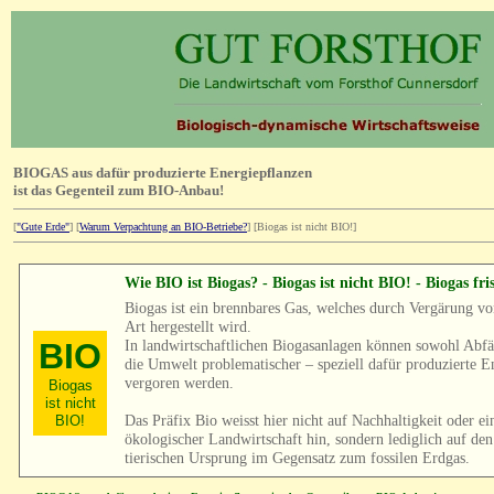
BIOGAS aus dafür produzierte Energiepflanzen
ist das Gegenteil zum BIO-Anbau!
[
"Gute Erde"
]
[
Warum Verpachtung an BIO-Betriebe?
]
[Biogas ist nicht BIO!]
Wie BIO ist Biogas? - Biogas ist nicht BIO! - Biogas fr
Biogas ist ein brennbares Gas, welches durch Vergärung v
Art hergestellt wird.
BIO
In landwirtschaftlichen Biogasanlagen können sowohl Abfäl
die Umwelt problematischer – speziell dafür produzierte E
vergoren werden.
Biogas
ist nicht
Das Präfix Bio weisst hier nicht auf Nachhaltigkeit oder e
BIO!
ökologischer Landwirtschaft hin, sondern lediglich auf den
tierischen Ursprung im Gegensatz zum fossilen Erdgas.