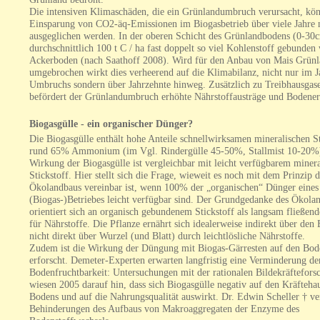
Die intensiven Klimaschäden, die ein Grünlandumbruch verursacht, kö
Einsparung von CO2-äq-Emissionen im Biogasbetrieb über viele Jahre 
ausgeglichen werden. In der oberen Schicht des Grünlandbodens (0-30c
durchschnittlich 100 t C / ha fast doppelt so viel Kohlenstoff gebunden
Ackerboden (nach Saathoff 2008). Wird für den Anbau von Mais Grün
umgebrochen wirkt dies verheerend auf die Klimabilanz, nicht nur im J
Umbruchs sondern über Jahrzehnte hinweg. Zusätzlich zu Treibhausgas
befördert der Grünlandumbruch erhöhte Nährstoffausträge und Bodener
Biogasgülle - ein organischer Dünger?
Die Biogasgülle enthält hohe Anteile schnellwirksamen mineralischen St
rund 65% Ammonium (im Vgl. Rindergülle 45-50%, Stallmist 10-20%
Wirkung der Biogasgülle ist vergleichbar mit leicht verfügbarem miner
Stickstoff. Hier stellt sich die Frage, wieweit es noch mit dem Prinzip d
Ökolandbaus vereinbar ist, wenn 100% der „organischen“ Dünger eines
(Biogas-)Betriebes leicht verfügbar sind. Der Grundgedanke des Ökola
orientiert sich an organisch gebundenem Stickstoff als langsam fließend
für Nährstoffe. Die Pflanze ernährt sich idealerweise indirekt über den
nicht direkt über Wurzel (und Blatt) durch leichtlösliche Nährstoffe.
Zudem ist die Wirkung der Düngung mit Biogas-Gärresten auf den Bo
erforscht. Demeter-Experten erwarten langfristig eine Verminderung de
Bodenfruchtbarkeit: Untersuchungen mit der rationalen Bildekräftefors
wiesen 2005 darauf hin, dass sich Biogasgülle negativ auf den Kräftehau
Bodens und auf die Nahrungsqualität auswirkt. Dr. Edwin Scheller † v
Behinderungen des Aufbaus von Makroaggregaten der Enzyme des